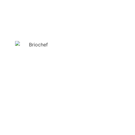
Las Mejores
Hamburguesas en
Madrid
Nuestra
Historia
Briochef nace de la idea
de un amante
hamburguesero y de los
mestizajes culinarios, de
crear un restaurante de
hamburguesas que